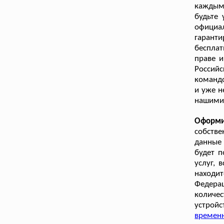
каждым
будьте 
официа
гарант
беспла
праве и
Россий
командо
и уже н
нашими 
Оформи
собстве
данные 
будет 
услуг, 
находи
Федера
количес
устрой
времен