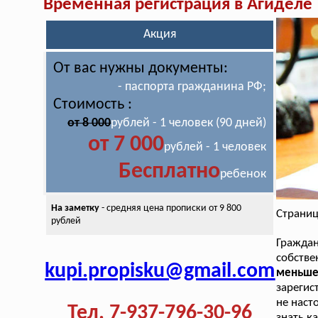
Временная регистрация в Агиделе
Акция
От вас нужны документы:
- паспорта гражданина РФ;
Стоимость :
от 8 000
рублей - 1 человек (90 дней)
от 7 000
рублей - 1 человек
Бесплатно
ребенок
На заметку
- средняя цена
прописки от 9 800
Страниц
рублей
Граждан
собстве
kupi.propisku@gmail.com
меньш
зарегис
не наст
Тел. 7-937-796-30-96
знать к