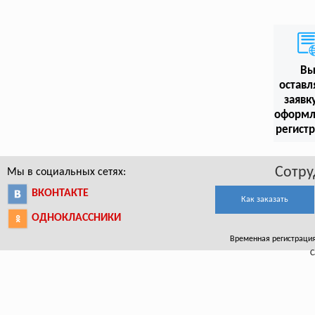
В
оставл
заявк
оформл
регист
Сотру
Мы в социальных сетях:
ВКОНТАКТЕ
Как заказать
ОДНОКЛАССНИКИ
Временная регистрация в
С