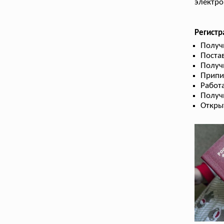
электро
Регист
Получ
Поста
Получ
Припи
Работа
Получ
Откры