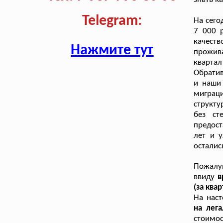
Telegram:
На сего
7 000 
качест
Нажмите тут
прожива
кварта
Обратив
и наши
миграц
структ
без ст
предост
лет и 
осталис
Пожалуй
ввиду
в
(за квар
На нас
на лег
стоимо